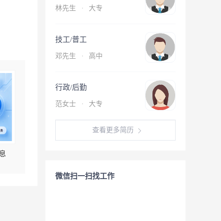
林先生
·
大专
技工/普工
邓先生
·
高中
行政/后勤
范女士
·
大专
查看更多简历
息
微信扫一扫找工作