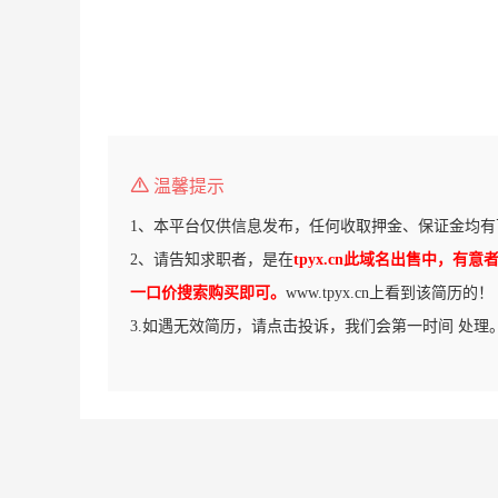
温馨提示
1、本平台仅供信息发布，任何收取押金、保证金均有
2、请告知求职者，是在
tpyx.cn此域名出售中，有意者请前
一口价搜索购买即可。
www.tpyx.cn上看到该简历的！
3.如遇无效简历，请点击投诉，我们会第一时间 处理